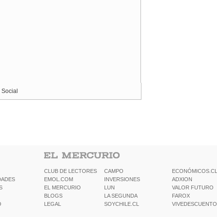
 Social
CLUB DE LECTORES
CAMPO
ECONÓMICOS.C
DADES
EMOL.COM
INVERSIONES
ADXION
S
EL MERCURIO
LUN
VALOR FUTURO
BLOGS
LA SEGUNDA
FAROX
O
LEGAL
SOYCHILE.CL
VIVEDESCUENTO