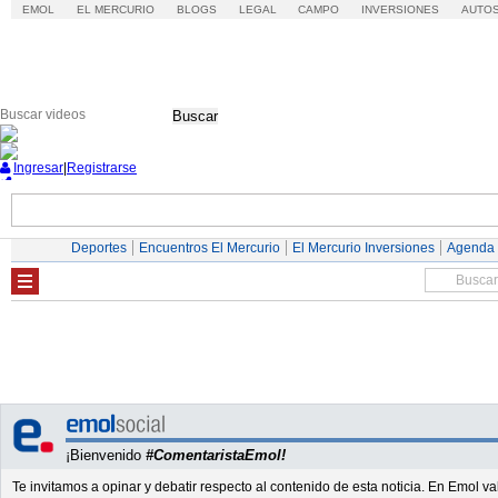
EMOL
EL MERCURIO
BLOGS
LEGAL
CAMPO
INVERSIONES
AUTO
Buscar
Ingresar
|
Registrarse
Nacional
Economía
Deportes
Mundo
Deportes
Encuentros El Mercurio
El Mercurio Inversiones
Agenda
¡Bienvenido
#ComentaristaEmol!
Te invitamos a opinar y debatir respecto al contenido de esta noticia. En Emol 