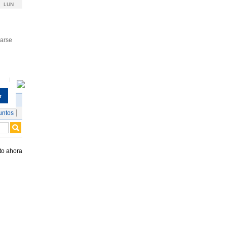
LUN
rarse
r
untos
to ahora