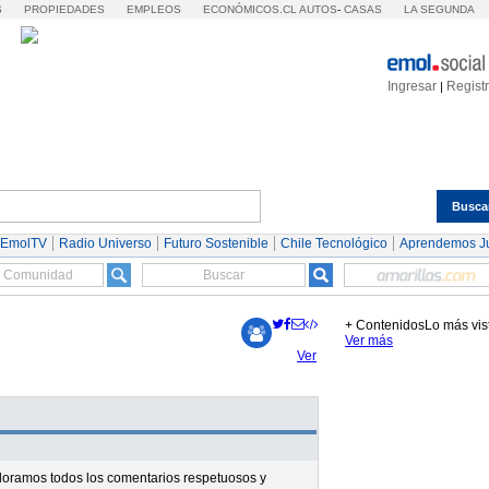
S
PROPIEDADES
EMPLEOS
ECONÓMICOS.CL
AUTOS
-
CASAS
LA SEGUNDA
Ingresar
Regist
|
Busca
Espectáculos
Tendencias
Autos
Servicios
 EmolTV
Radio Universo
Futuro Sostenible
Chile Tecnológico
Aprendemos J
+ Contenidos
Lo más vis
Ver más
Ver
valoramos todos los comentarios respetuosos y