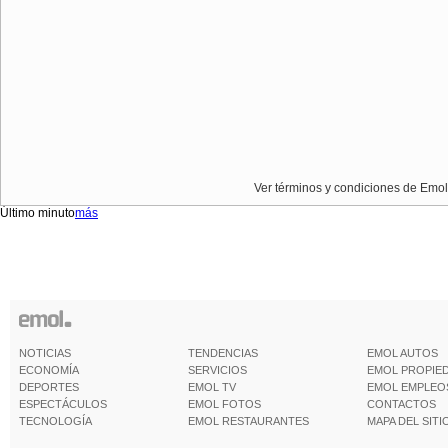
Ver términos y condiciones de Emol
Último minuto
más
NOTICIAS
TENDENCIAS
EMOL AUTOS
ECONOMÍA
SERVICIOS
EMOL PROPIE
DEPORTES
EMOL TV
EMOL EMPLEO
ESPECTÁCULOS
EMOL FOTOS
CONTACTOS
TECNOLOGÍA
EMOL RESTAURANTES
MAPA DEL SITI