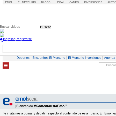
EMOL
EL MERCURIO
BLOGS
LEGAL
CAMPO
INVERSIONES
AUTO
Buscar
Ingresar
|
Registrarse
Nacional
Economía
Deportes
Mundo
Deportes
Encuentros El Mercurio
El Mercurio Inversiones
Agenda
¡Bienvenido
#ComentaristaEmol!
Te invitamos a opinar y debatir respecto al contenido de esta noticia. En Emol 