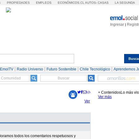
S
PROPIEDADES
EMPLEOS
ECONÓMICOS.CL
AUTOS
-
CASAS
LA SEGUNDA
Ingresar
Regist
|
Busca
Espectáculos
Tendencias
Autos
Servicios
 EmolTV
Radio Universo
Futuro Sostenible
Chile Tecnológico
Aprendemos J
+ Contenidos
Lo más vis
Ver más
Ver
valoramos todos los comentarios respetuosos y