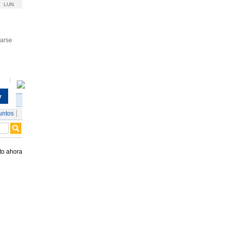
LUN
rarse
r
untos
to ahora