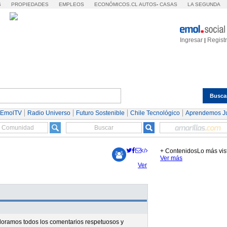
S
PROPIEDADES
EMPLEOS
ECONÓMICOS.CL
AUTOS
-
CASAS
LA SEGUNDA
Ingresar
Regist
|
Busca
Espectáculos
Tendencias
Autos
Servicios
 EmolTV
Radio Universo
Futuro Sostenible
Chile Tecnológico
Aprendemos J
+ Contenidos
Lo más vis
Ver más
Ver
valoramos todos los comentarios respetuosos y