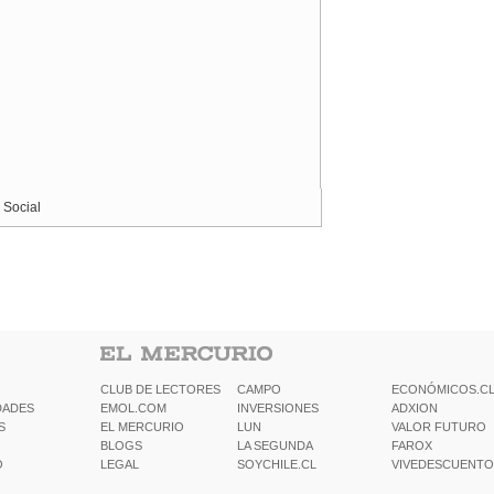
 Social
CLUB DE LECTORES
CAMPO
ECONÓMICOS.C
DADES
EMOL.COM
INVERSIONES
ADXION
S
EL MERCURIO
LUN
VALOR FUTURO
BLOGS
LA SEGUNDA
FAROX
O
LEGAL
SOYCHILE.CL
VIVEDESCUENTO