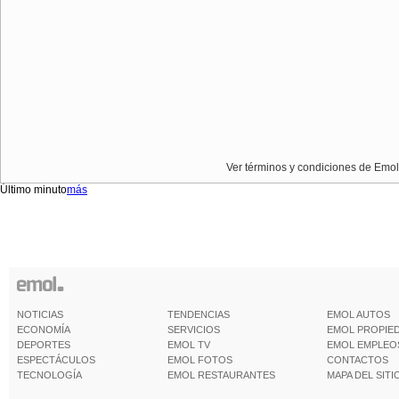
Ver términos y condiciones de Emol
Último minuto
más
NOTICIAS
TENDENCIAS
EMOL AUTOS
ECONOMÍA
SERVICIOS
EMOL PROPIE
DEPORTES
EMOL TV
EMOL EMPLEO
ESPECTÁCULOS
EMOL FOTOS
CONTACTOS
TECNOLOGÍA
EMOL RESTAURANTES
MAPA DEL SITI