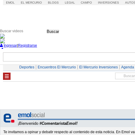
EMOL
EL MERCURIO
BLOGS
LEGAL
CAMPO
INVERSIONES
AUTO
Buscar
Ingresar
|
Registrarse
Nacional
Economía
Deportes
Mundo
Deportes
Encuentros El Mercurio
El Mercurio Inversiones
Agenda
¡Bienvenido
#ComentaristaEmol!
Te invitamos a opinar y debatir respecto al contenido de esta noticia. En Emol 