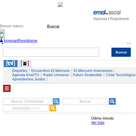
Ingresar
Registrarse
|
Buscar
Ingresar
|
Registrarse
Buscar
Nacional
Economía
Deportes
Mundo
Espectáculos
Tendencias
Autos
Servicios
Deportes
Encuentros El Mercurio
El Mercurio Inversiones
Agenda EmolTV
Radio Universo
Futuro Sostenible
Chile Tecnológico
Aprendemos Juntos
Último minuto
Ver más