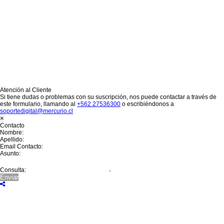
Si ya es suscriptor de El Mercurio Encuentros:
Ingrese acá
¿Olvidó su contraseña?
Recuperar Contraseña
En los Próximos minutos le
llegará un enlace para restablecer su contraseña al siguiente E-mail :
Aceptar
¿ No tiene una suscripción digital a Encuentros El Mercurio ?
Suscríbase
Estimado lector:
Su contrato de
Suscripción ha vencido.
Puede renovar su plan aquí.
Renovar
¿Alguna duda o consulta?
Llámenos al
+562 27536300
ó escríbanos a
soportedigital@mercurio.cl
Atención al Cliente
Si tiene dudas o problemas con su suscripción, nos puede contactar a través de
este formulario, llamando al
+562 27536300
o escribiéndonos a
soportedigital@mercurio.cl
×
Contacto
Nombre:
Apellido:
Email Contacto:
Asunto:
Consulta: