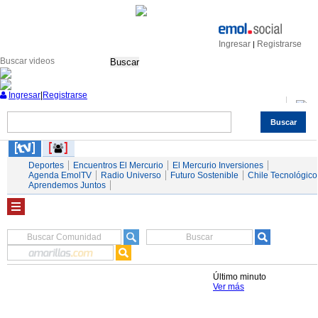
Ingresar
Registrarse
|
Buscar
Ingresar
|
Registrarse
Suscríbase y continúe informándose sin límites.
Buscar
Nacional
Economía
Deportes
Mundo
Espectáculos
Tendencias
Autos
Servicios
Deportes
Encuentros El Mercurio
El Mercurio Inversiones
Agenda EmolTV
Radio Universo
Futuro Sostenible
Chile Tecnológico
Aprendemos Juntos
Último minuto
Ver más