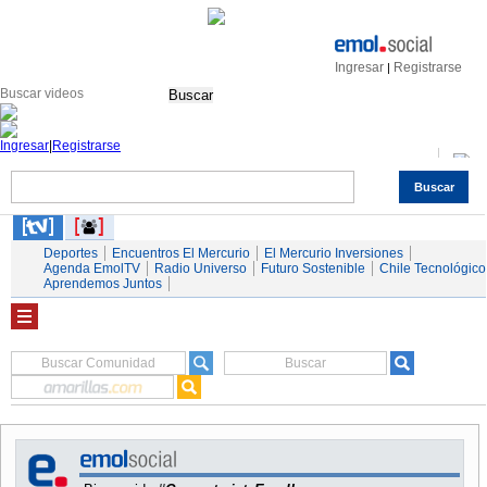
Ingresar
Registrarse
|
Buscar
Ingresar
|
Registrarse
Buscar
Nacional
Economía
Deportes
Mundo
Espectáculos
Tendencias
Autos
Servicios
Deportes
Encuentros El Mercurio
El Mercurio Inversiones
Agenda EmolTV
Radio Universo
Futuro Sostenible
Chile Tecnológico
Aprendemos Juntos