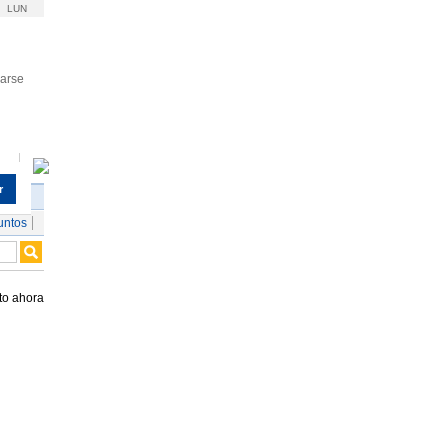
LUN
rarse
r
untos
to ahora