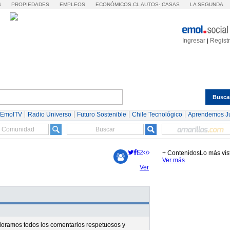
S
PROPIEDADES
EMPLEOS
ECONÓMICOS.CL
AUTOS
-
CASAS
LA SEGUNDA
Ingresar
Regist
|
Busca
Espectáculos
Tendencias
Autos
Servicios
 EmolTV
Radio Universo
Futuro Sostenible
Chile Tecnológico
Aprendemos J
+ Contenidos
Lo más vis
Ver más
Ver
valoramos todos los comentarios respetuosos y