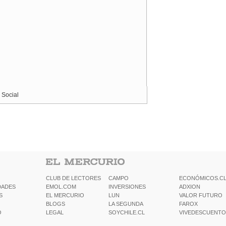
 Social
CLUB DE LECTORES
CAMPO
ECONÓMICOS.C
DADES
EMOL.COM
INVERSIONES
ADXION
S
EL MERCURIO
LUN
VALOR FUTURO
BLOGS
LA SEGUNDA
FAROX
O
LEGAL
SOYCHILE.CL
VIVEDESCUENTO