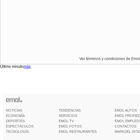
Ver términos y condiciones de Emol
Último minuto
más
NOTICIAS
TENDENCIAS
EMOL AUTOS
ECONOMÍA
SERVICIOS
EMOL PROPIE
DEPORTES
EMOL TV
EMOL EMPLEO
ESPECTÁCULOS
EMOL FOTOS
CONTACTOS
TECNOLOGÍA
EMOL RESTAURANTES
MAPA DEL SITI