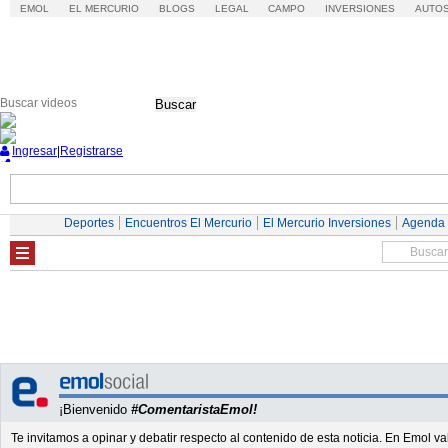
EMOL
EL MERCURIO
BLOGS
LEGAL
CAMPO
INVERSIONES
AUTO
Buscar
Ingresar
|
Registrarse
Nacional
Economía
Deportes
Mundo
Deportes
Encuentros El Mercurio
El Mercurio Inversiones
Agenda
¡Bienvenido
#ComentaristaEmol!
Te invitamos a opinar y debatir respecto al contenido de esta noticia. En Emol 