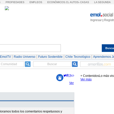
S
PROPIEDADES
EMPLEOS
ECONÓMICOS.CL
AUTOS
-
CASAS
LA SEGUNDA
Ingresar
Regist
|
Busca
Espectáculos
Tendencias
Autos
Servicios
 EmolTV
Radio Universo
Futuro Sostenible
Chile Tecnológico
Aprendemos J
+ Contenidos
Lo más vis
Ver más
Ver
valoramos todos los comentarios respetuosos y