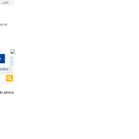
LUN
rarse
r
untos
to ahora