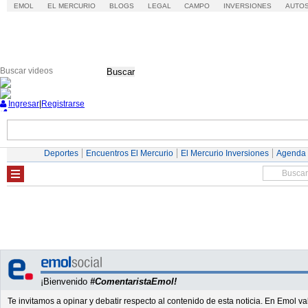
EMOL
EL MERCURIO
BLOGS
LEGAL
CAMPO
INVERSIONES
AUTO
Buscar
Ingresar
|
Registrarse
Nacional
Economía
Deportes
Mundo
Deportes
Encuentros El Mercurio
El Mercurio Inversiones
Agenda
¡Bienvenido
#ComentaristaEmol!
Te invitamos a opinar y debatir respecto al contenido de esta noticia. En Emol 