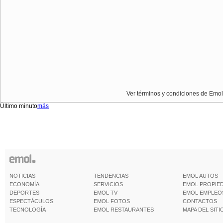
Ver términos y condiciones de Emol
Último minuto
más
NOTICIAS
TENDENCIAS
EMOL AUTOS
ECONOMÍA
SERVICIOS
EMOL PROPIE
DEPORTES
EMOL TV
EMOL EMPLEO
ESPECTÁCULOS
EMOL FOTOS
CONTACTOS
TECNOLOGÍA
EMOL RESTAURANTES
MAPA DEL SITI