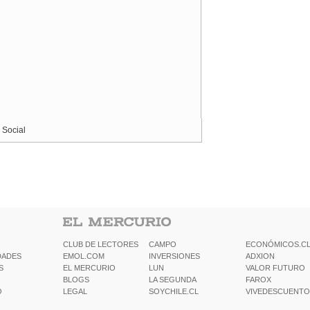
 Social
CLUB DE LECTORES
CAMPO
ECONÓMICOS.C
DADES
EMOL.COM
INVERSIONES
ADXION
S
EL MERCURIO
LUN
VALOR FUTURO
BLOGS
LA SEGUNDA
FAROX
O
LEGAL
SOYCHILE.CL
VIVEDESCUENTO