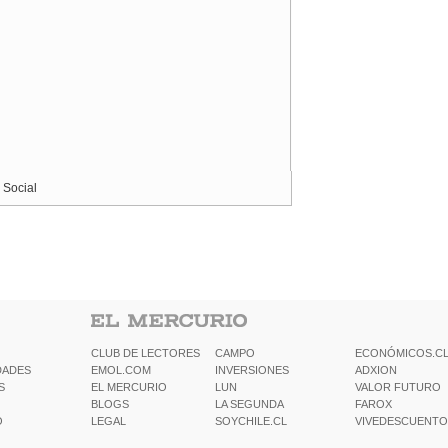
 Social
CLUB DE LECTORES
CAMPO
ECONÓMICOS.C
DADES
EMOL.COM
INVERSIONES
ADXION
S
EL MERCURIO
LUN
VALOR FUTURO
BLOGS
LA SEGUNDA
FAROX
O
LEGAL
SOYCHILE.CL
VIVEDESCUENTO