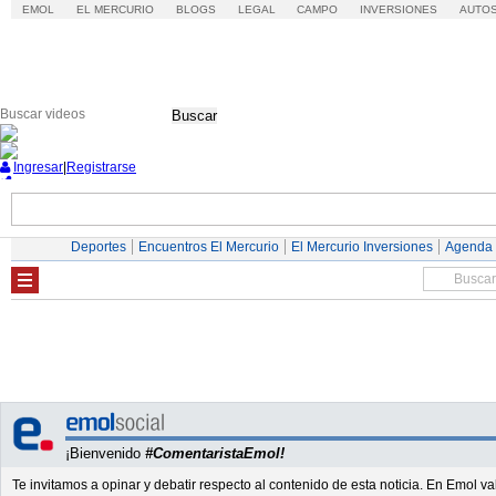
EMOL
EL MERCURIO
BLOGS
LEGAL
CAMPO
INVERSIONES
AUTO
Buscar
Ingresar
|
Registrarse
Nacional
Economía
Deportes
Mundo
Deportes
Encuentros El Mercurio
El Mercurio Inversiones
Agenda
¡Bienvenido
#ComentaristaEmol!
Te invitamos a opinar y debatir respecto al contenido de esta noticia. En Emol 