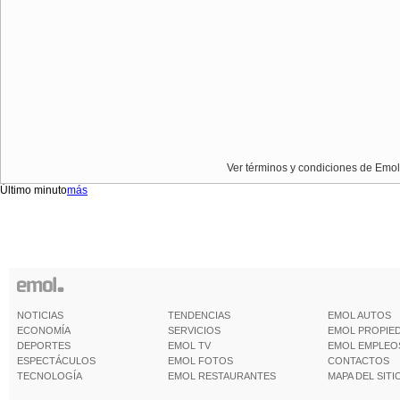
Ver términos y condiciones de Emol
Último minuto
más
NOTICIAS
TENDENCIAS
EMOL AUTOS
ECONOMÍA
SERVICIOS
EMOL PROPIE
DEPORTES
EMOL TV
EMOL EMPLEO
ESPECTÁCULOS
EMOL FOTOS
CONTACTOS
TECNOLOGÍA
EMOL RESTAURANTES
MAPA DEL SITI