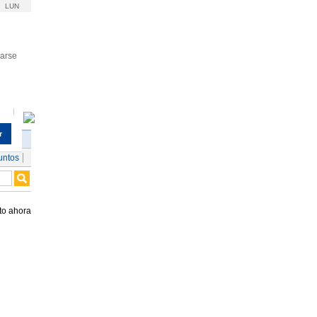
LUN
rarse
r
untos
to ahora