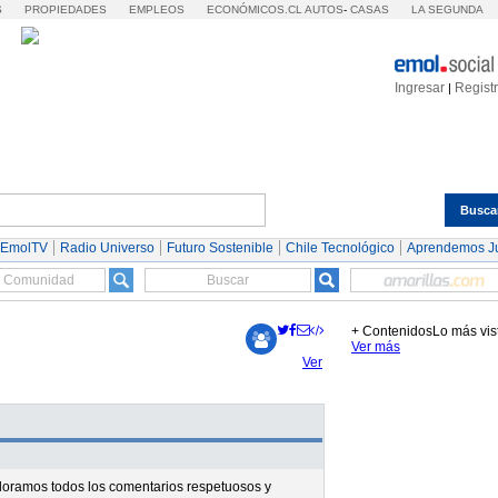
S
PROPIEDADES
EMPLEOS
ECONÓMICOS.CL
AUTOS
-
CASAS
LA SEGUNDA
Ingresar
Regist
|
Busca
Espectáculos
Tendencias
Autos
Servicios
 EmolTV
Radio Universo
Futuro Sostenible
Chile Tecnológico
Aprendemos J
+ Contenidos
Lo más vis
Ver más
Ver
valoramos todos los comentarios respetuosos y