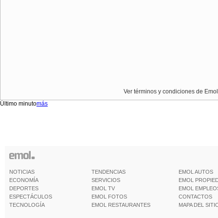
Ver términos y condiciones de Emol
Último minuto
más
NOTICIAS
TENDENCIAS
EMOL AUTOS
ECONOMÍA
SERVICIOS
EMOL PROPIE
DEPORTES
EMOL TV
EMOL EMPLEO
ESPECTÁCULOS
EMOL FOTOS
CONTACTOS
TECNOLOGÍA
EMOL RESTAURANTES
MAPA DEL SITI