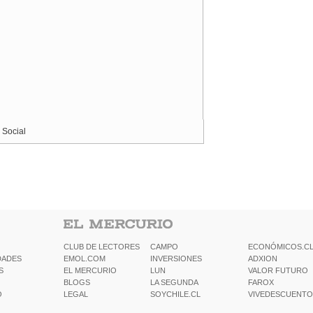
 Social
CLUB DE LECTORES
CAMPO
ECONÓMICOS.C
DADES
EMOL.COM
INVERSIONES
ADXION
S
EL MERCURIO
LUN
VALOR FUTURO
BLOGS
LA SEGUNDA
FAROX
O
LEGAL
SOYCHILE.CL
VIVEDESCUENTO