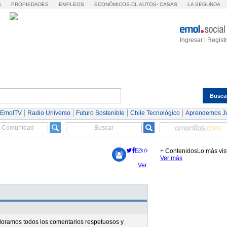
S
PROPIEDADES
EMPLEOS
ECONÓMICOS.CL
AUTOS
-
CASAS
LA SEGUNDA
Ingresar
Regist
|
Busca
Espectáculos
Tendencias
Autos
Servicios
 EmolTV
Radio Universo
Futuro Sostenible
Chile Tecnológico
Aprendemos J
+ Contenidos
Lo más vis
Ver más
Ver
valoramos todos los comentarios respetuosos y