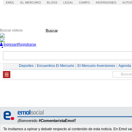
EMOL
EL MERCURIO
BLOGS
LEGAL
CAMPO
INVERSIONES
AUTO
Buscar
Ingresar
|
Registrarse
Nacional
Economía
Deportes
Mundo
Deportes
Encuentros El Mercurio
El Mercurio Inversiones
Agenda
¡Bienvenido
#ComentaristaEmol!
Te invitamos a opinar y debatir respecto al contenido de esta noticia. En Emol 