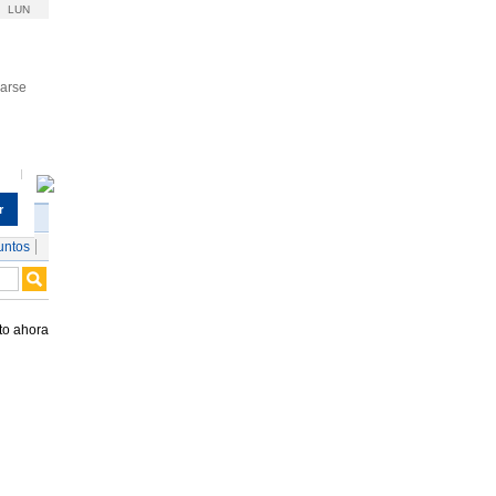
LUN
rarse
r
untos
to ahora