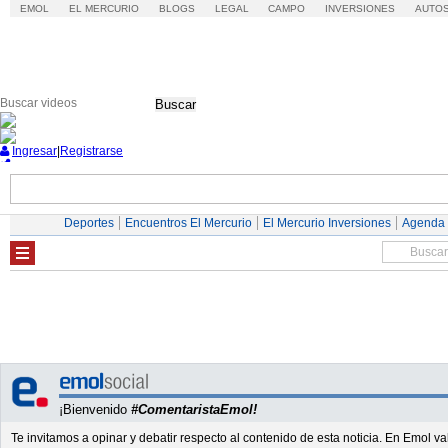
EMOL
EL MERCURIO
BLOGS
LEGAL
CAMPO
INVERSIONES
AUTO
Buscar
Ingresar
|
Registrarse
Nacional
Economía
Deportes
Mundo
Deportes
Encuentros El Mercurio
El Mercurio Inversiones
Agenda
¡Bienvenido
#ComentaristaEmol!
Te invitamos a opinar y debatir respecto al contenido de esta noticia. En Emol 