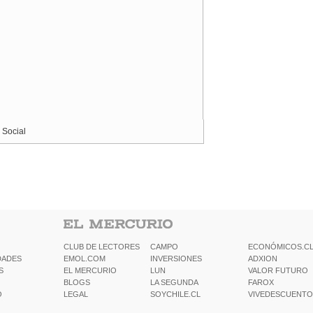
 Social
CLUB DE LECTORES
CAMPO
ECONÓMICOS.C
DADES
EMOL.COM
INVERSIONES
ADXION
S
EL MERCURIO
LUN
VALOR FUTURO
BLOGS
LA SEGUNDA
FAROX
O
LEGAL
SOYCHILE.CL
VIVEDESCUENTO