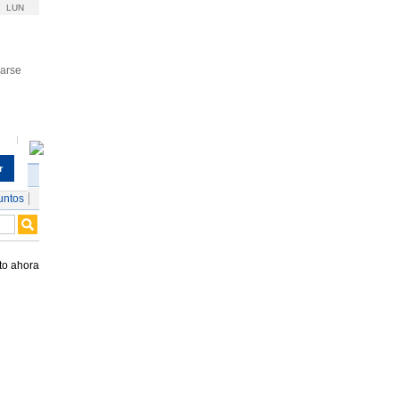
LUN
rarse
r
untos
to ahora