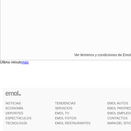
Ver términos y condiciones de Emol
Último minuto
más
NOTICIAS
TENDENCIAS
EMOL AUTOS
ECONOMÍA
SERVICIOS
EMOL PROPIE
DEPORTES
EMOL TV
EMOL EMPLEO
ESPECTÁCULOS
EMOL FOTOS
CONTACTOS
TECNOLOGÍA
EMOL RESTAURANTES
MAPA DEL SITI