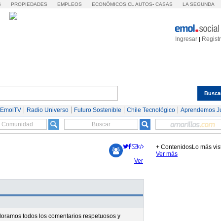
S
PROPIEDADES
EMPLEOS
ECONÓMICOS.CL
AUTOS
-
CASAS
LA SEGUNDA
Ingresar
Regist
|
Busca
Espectáculos
Tendencias
Autos
Servicios
 EmolTV
Radio Universo
Futuro Sostenible
Chile Tecnológico
Aprendemos J
+ Contenidos
Lo más vis
Ver más
Ver
valoramos todos los comentarios respetuosos y