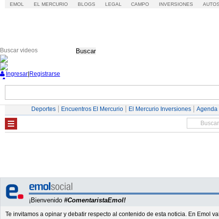
EMOL
EL MERCURIO
BLOGS
LEGAL
CAMPO
INVERSIONES
AUTO
Buscar
Ingresar
|
Registrarse
Nacional
Economía
Deportes
Mundo
Deportes
Encuentros El Mercurio
El Mercurio Inversiones
Agenda
¡Bienvenido
#ComentaristaEmol!
Te invitamos a opinar y debatir respecto al contenido de esta noticia. En Emol 