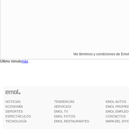
Ver términos y condiciones de Emol
Último minuto
más
NOTICIAS
TENDENCIAS
EMOL AUTOS
ECONOMÍA
SERVICIOS
EMOL PROPIE
DEPORTES
EMOL TV
EMOL EMPLEO
ESPECTÁCULOS
EMOL FOTOS
CONTACTOS
TECNOLOGÍA
EMOL RESTAURANTES
MAPA DEL SITI