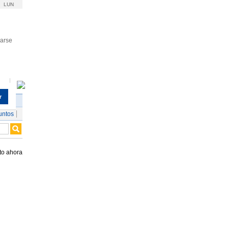
LUN
rarse
r
untos
to ahora