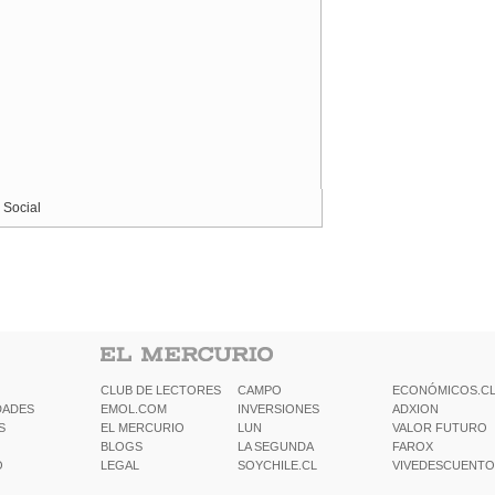
 Social
CLUB DE LECTORES
CAMPO
ECONÓMICOS.C
DADES
EMOL.COM
INVERSIONES
ADXION
S
EL MERCURIO
LUN
VALOR FUTURO
BLOGS
LA SEGUNDA
FAROX
O
LEGAL
SOYCHILE.CL
VIVEDESCUENTO