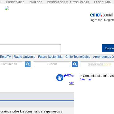
S
PROPIEDADES
EMPLEOS
ECONÓMICOS.CL
AUTOS
-
CASAS
LA SEGUNDA
Ingresar
Regist
|
Busca
Espectáculos
Tendencias
Autos
Servicios
 EmolTV
Radio Universo
Futuro Sostenible
Chile Tecnológico
Aprendemos J
+ Contenidos
Lo más vis
Ver más
Ver
valoramos todos los comentarios respetuosos y