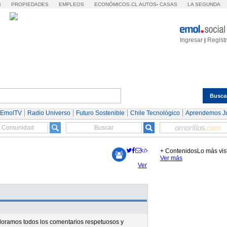
S
PROPIEDADES
EMPLEOS
ECONÓMICOS.CL
AUTOS
-
CASAS
LA SEGUNDA
Ingresar
Regist
|
Busca
Espectáculos
Tendencias
Autos
Servicios
 EmolTV
Radio Universo
Futuro Sostenible
Chile Tecnológico
Aprendemos J
+ Contenidos
Lo más vis
Ver más
Ver
valoramos todos los comentarios respetuosos y