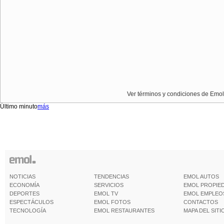
Ver términos y condiciones de Emol
Último minuto
más
NOTICIAS
TENDENCIAS
EMOL AUTOS
ECONOMÍA
SERVICIOS
EMOL PROPIE
DEPORTES
EMOL TV
EMOL EMPLEO
ESPECTÁCULOS
EMOL FOTOS
CONTACTOS
TECNOLOGÍA
EMOL RESTAURANTES
MAPA DEL SITI