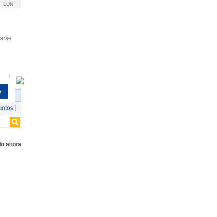
LUN
rarse
r
untos
to ahora