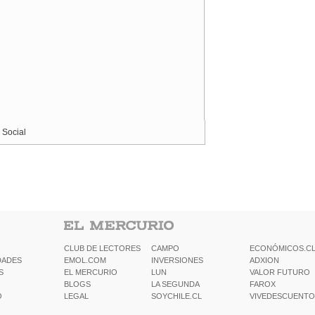
 Social
CLUB DE LECTORES
CAMPO
ECONÓMICOS.C
DADES
EMOL.COM
INVERSIONES
ADXION
S
EL MERCURIO
LUN
VALOR FUTURO
BLOGS
LA SEGUNDA
FAROX
O
LEGAL
SOYCHILE.CL
VIVEDESCUENTO