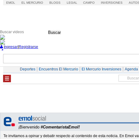
EMOL
EL MERCURIO
BLOGS
LEGAL
CAMPO
INVERSIONES
AUTO
Buscar
Ingresar
|
Registrarse
Nacional
Economía
Deportes
Mundo
Deportes
Encuentros El Mercurio
El Mercurio Inversiones
Agenda
¡Bienvenido
#ComentaristaEmol!
Te invitamos a opinar y debatir respecto al contenido de esta noticia. En Emol 