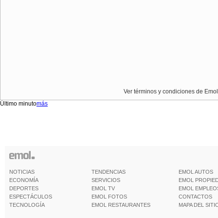
Ver términos y condiciones de Emol
Último minuto
más
NOTICIAS
TENDENCIAS
EMOL AUTOS
ECONOMÍA
SERVICIOS
EMOL PROPIE
DEPORTES
EMOL TV
EMOL EMPLEO
ESPECTÁCULOS
EMOL FOTOS
CONTACTOS
TECNOLOGÍA
EMOL RESTAURANTES
MAPA DEL SITI