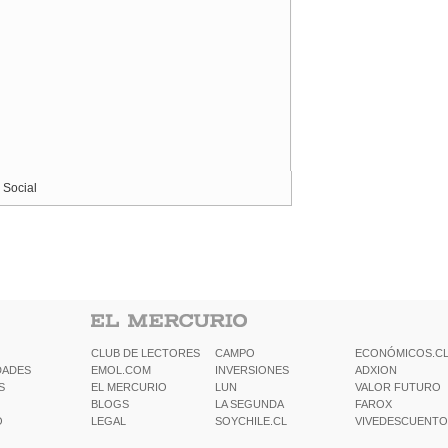
 Social
CLUB DE LECTORES
CAMPO
ECONÓMICOS.C
DADES
EMOL.COM
INVERSIONES
ADXION
S
EL MERCURIO
LUN
VALOR FUTURO
BLOGS
LA SEGUNDA
FAROX
O
LEGAL
SOYCHILE.CL
VIVEDESCUENTO