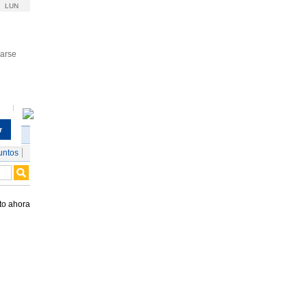
LUN
rarse
r
untos
to ahora