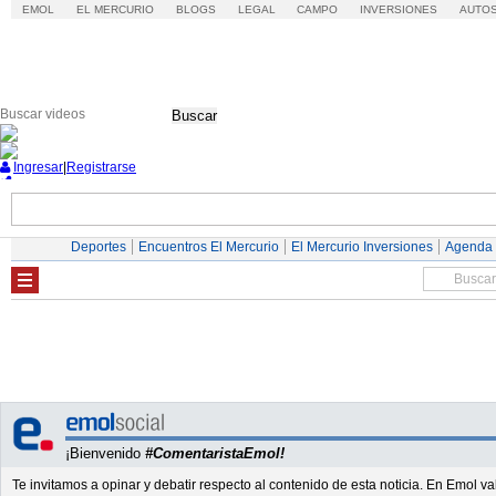
EMOL
EL MERCURIO
BLOGS
LEGAL
CAMPO
INVERSIONES
AUTO
Buscar
Ingresar
|
Registrarse
Nacional
Economía
Deportes
Mundo
Deportes
Encuentros El Mercurio
El Mercurio Inversiones
Agenda
¡Bienvenido
#ComentaristaEmol!
Te invitamos a opinar y debatir respecto al contenido de esta noticia. En Emol 