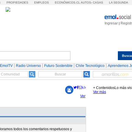
S
PROPIEDADES
EMPLEOS
ECONÓMICOS.CL
AUTOS
-
CASAS
LA SEGUNDA
Ingresar
Regist
|
Busca
Espectáculos
Tendencias
Autos
Servicios
 EmolTV
Radio Universo
Futuro Sostenible
Chile Tecnológico
Aprendemos J
+ Contenidos
Lo más vis
Ver más
Ver
valoramos todos los comentarios respetuosos y