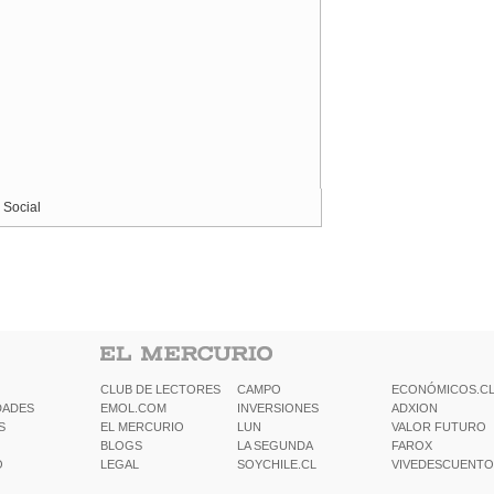
 Social
CLUB DE LECTORES
CAMPO
ECONÓMICOS.C
DADES
EMOL.COM
INVERSIONES
ADXION
S
EL MERCURIO
LUN
VALOR FUTURO
BLOGS
LA SEGUNDA
FAROX
O
LEGAL
SOYCHILE.CL
VIVEDESCUENTO