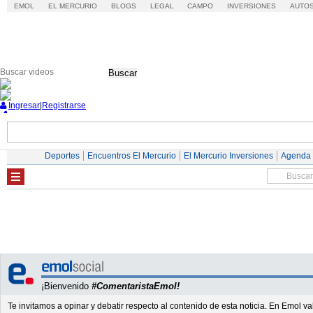
EMOL
EL MERCURIO
BLOGS
LEGAL
CAMPO
INVERSIONES
AUTO
Buscar
Ingresar
|
Registrarse
Nacional
Economía
Deportes
Mundo
Deportes
Encuentros El Mercurio
El Mercurio Inversiones
Agenda
¡Bienvenido
#ComentaristaEmol!
Te invitamos a opinar y debatir respecto al contenido de esta noticia. En Emol 