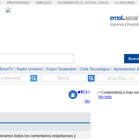
S
PROPIEDADES
EMPLEOS
ECONÓMICOS.CL
AUTOS
-
CASAS
LA SEGUNDA
Ingresar
Regist
|
Busca
Espectáculos
Tendencias
Autos
Servicios
 EmolTV
Radio Universo
Futuro Sostenible
Chile Tecnológico
Aprendemos J
+ Contenidos
Lo más vis
Ver más
Ver
valoramos todos los comentarios respetuosos y