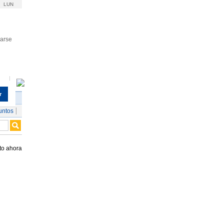
LUN
rarse
r
untos
to ahora