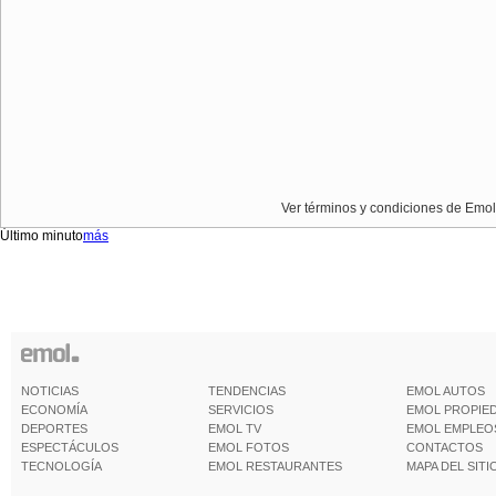
Ver términos y condiciones de Emol
Último minuto
más
NOTICIAS
TENDENCIAS
EMOL AUTOS
ECONOMÍA
SERVICIOS
EMOL PROPIE
DEPORTES
EMOL TV
EMOL EMPLEO
ESPECTÁCULOS
EMOL FOTOS
CONTACTOS
TECNOLOGÍA
EMOL RESTAURANTES
MAPA DEL SITI