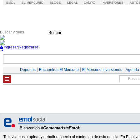
EMOL
EL MERCURIO
BLOGS
LEGAL
CAMPO
INVERSIONES
AUTO
Buscar
Ingresar
|
Registrarse
Nacional
Economía
Deportes
Mundo
Deportes
Encuentros El Mercurio
El Mercurio Inversiones
Agenda
¡Bienvenido
#ComentaristaEmol!
Te invitamos a opinar y debatir respecto al contenido de esta noticia. En Emol 