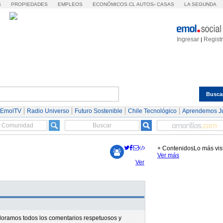
S
PROPIEDADES
EMPLEOS
ECONÓMICOS.CL
AUTOS
-
CASAS
LA SEGUNDA
Ingresar
Regist
|
Busca
Espectáculos
Tendencias
Autos
Servicios
 EmolTV
Radio Universo
Futuro Sostenible
Chile Tecnológico
Aprendemos J
+ Contenidos
Lo más vis
Ver más
Ver
valoramos todos los comentarios respetuosos y