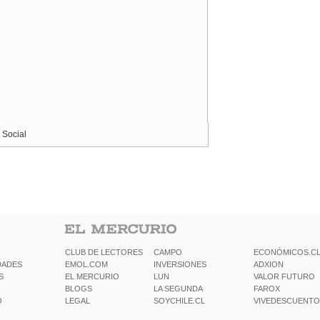
 Social
CLUB DE LECTORES
CAMPO
ECONÓMICOS.C
DADES
EMOL.COM
INVERSIONES
ADXION
S
EL MERCURIO
LUN
VALOR FUTURO
BLOGS
LA SEGUNDA
FAROX
O
LEGAL
SOYCHILE.CL
VIVEDESCUENTO