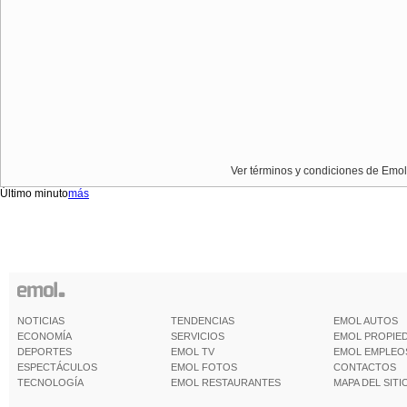
Ver términos y condiciones de Emol
Último minuto
más
NOTICIAS
TENDENCIAS
EMOL AUTOS
ECONOMÍA
SERVICIOS
EMOL PROPIE
DEPORTES
EMOL TV
EMOL EMPLEO
ESPECTÁCULOS
EMOL FOTOS
CONTACTOS
TECNOLOGÍA
EMOL RESTAURANTES
MAPA DEL SITI