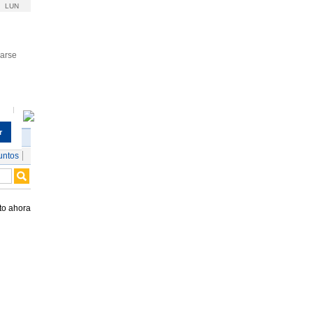
LUN
rarse
r
untos
to ahora