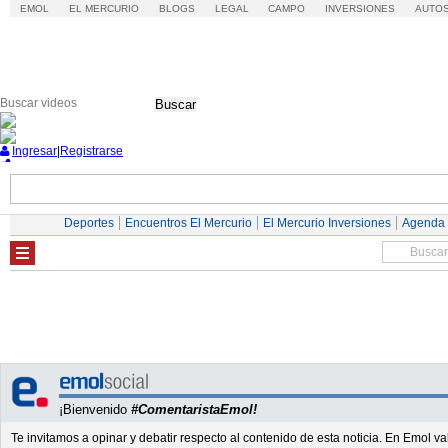
EMOL
EL MERCURIO
BLOGS
LEGAL
CAMPO
INVERSIONES
AUTO
Buscar
Ingresar
|
Registrarse
Nacional
Economía
Deportes
Mundo
Deportes
Encuentros El Mercurio
El Mercurio Inversiones
Agenda
¡Bienvenido
#ComentaristaEmol!
Te invitamos a opinar y debatir respecto al contenido de esta noticia. En Emol 