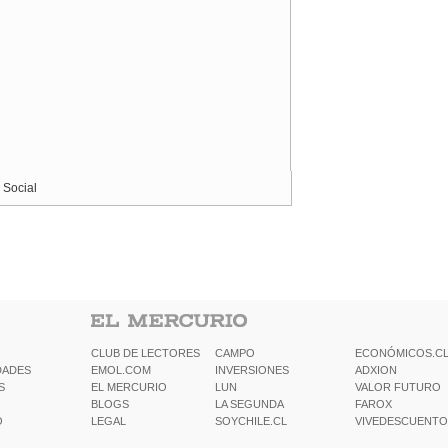
 Social
CLUB DE LECTORES
CAMPO
ECONÓMICOS.C
DADES
EMOL.COM
INVERSIONES
ADXION
S
EL MERCURIO
LUN
VALOR FUTURO
BLOGS
LA SEGUNDA
FAROX
O
LEGAL
SOYCHILE.CL
VIVEDESCUENTO