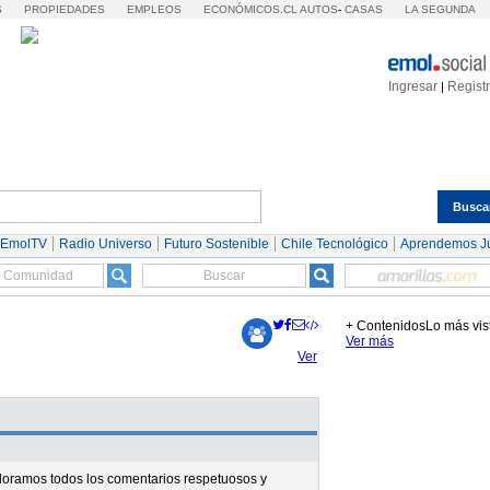
S
PROPIEDADES
EMPLEOS
ECONÓMICOS.CL
AUTOS
-
CASAS
LA SEGUNDA
Ingresar
Regist
|
Busca
Espectáculos
Tendencias
Autos
Servicios
 EmolTV
Radio Universo
Futuro Sostenible
Chile Tecnológico
Aprendemos J
+ Contenidos
Lo más vis
Ver más
Ver
valoramos todos los comentarios respetuosos y