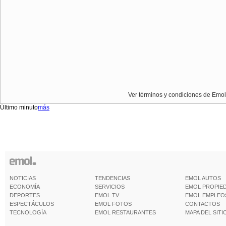
Ver términos y condiciones de Emol
Último minuto
más
NOTICIAS
TENDENCIAS
EMOL AUTOS
ECONOMÍA
SERVICIOS
EMOL PROPIE
DEPORTES
EMOL TV
EMOL EMPLEO
ESPECTÁCULOS
EMOL FOTOS
CONTACTOS
TECNOLOGÍA
EMOL RESTAURANTES
MAPA DEL SITI