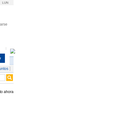
LUN
rarse
r
untos
to ahora