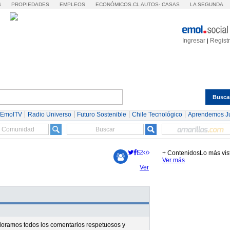
S
PROPIEDADES
EMPLEOS
ECONÓMICOS.CL
AUTOS
-
CASAS
LA SEGUNDA
Ingresar
Regist
|
Busca
Espectáculos
Tendencias
Autos
Servicios
 EmolTV
Radio Universo
Futuro Sostenible
Chile Tecnológico
Aprendemos J
+ Contenidos
Lo más vis
Ver más
Ver
valoramos todos los comentarios respetuosos y