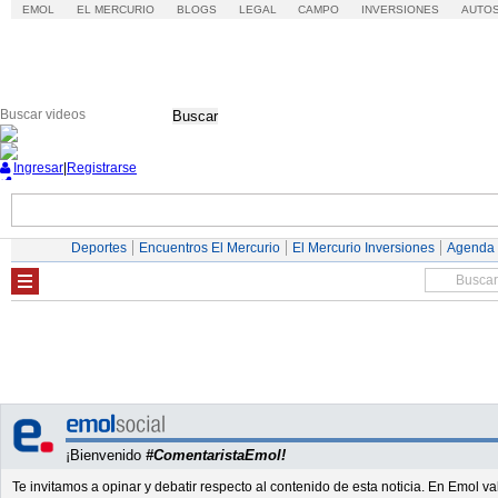
EMOL
EL MERCURIO
BLOGS
LEGAL
CAMPO
INVERSIONES
AUTO
Buscar
Ingresar
|
Registrarse
Nacional
Economía
Deportes
Mundo
Deportes
Encuentros El Mercurio
El Mercurio Inversiones
Agenda
¡Bienvenido
#ComentaristaEmol!
Te invitamos a opinar y debatir respecto al contenido de esta noticia. En Emol 