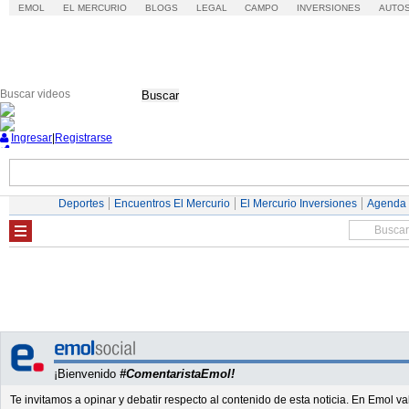
EMOL
EL MERCURIO
BLOGS
LEGAL
CAMPO
INVERSIONES
AUTO
Buscar
Ingresar
|
Registrarse
Nacional
Economía
Deportes
Mundo
Deportes
Encuentros El Mercurio
El Mercurio Inversiones
Agenda
¡Bienvenido
#ComentaristaEmol!
Te invitamos a opinar y debatir respecto al contenido de esta noticia. En Emol 