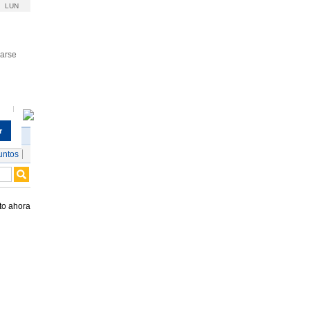
LUN
rarse
r
untos
to ahora