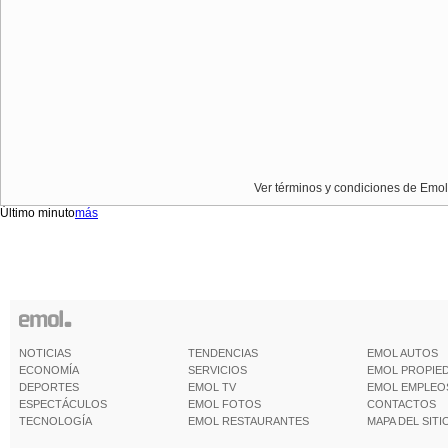
Ver términos y condiciones de Emol
Último minuto
más
NOTICIAS
TENDENCIAS
EMOL AUTOS
ECONOMÍA
SERVICIOS
EMOL PROPIE
DEPORTES
EMOL TV
EMOL EMPLEO
ESPECTÁCULOS
EMOL FOTOS
CONTACTOS
TECNOLOGÍA
EMOL RESTAURANTES
MAPA DEL SITI