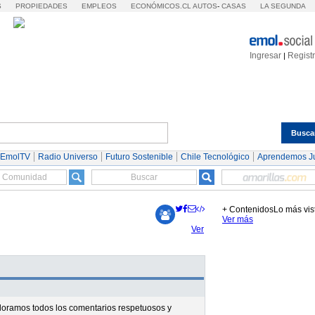
S
PROPIEDADES
EMPLEOS
ECONÓMICOS.CL
AUTOS
-
CASAS
LA SEGUNDA
Ingresar
Regist
|
Busca
Espectáculos
Tendencias
Autos
Servicios
 EmolTV
Radio Universo
Futuro Sostenible
Chile Tecnológico
Aprendemos J
+ Contenidos
Lo más vis
Ver más
Ver
valoramos todos los comentarios respetuosos y