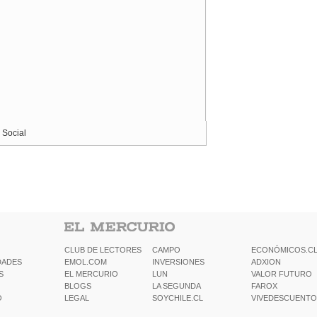
 Social
CLUB DE LECTORES
CAMPO
ECONÓMICOS.C
DADES
EMOL.COM
INVERSIONES
ADXION
S
EL MERCURIO
LUN
VALOR FUTURO
BLOGS
LA SEGUNDA
FAROX
O
LEGAL
SOYCHILE.CL
VIVEDESCUENTO