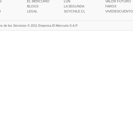
S
EL MERCURIO
LUN
VALOR FUTURO
BLOGS
LA SEGUNDA
FAROX
O
LEGAL
SOYCHILE.CL
VIVEDESCUENTO
s de los Servicios ® 2011 Empresa El Mercurio S.A.P.