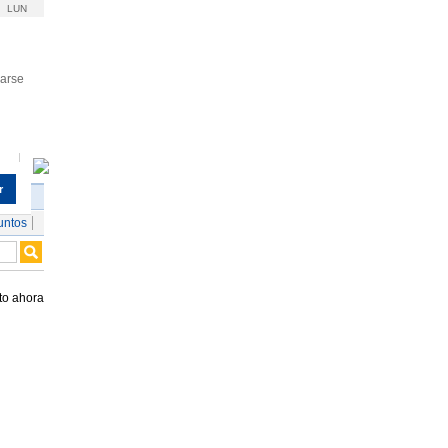
LUN
rarse
r
untos
to ahora