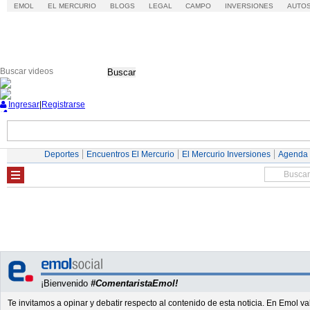
EMOL
EL MERCURIO
BLOGS
LEGAL
CAMPO
INVERSIONES
AUTO
Buscar
Ingresar
|
Registrarse
Nacional
Economía
Deportes
Mundo
Deportes
Encuentros El Mercurio
El Mercurio Inversiones
Agenda
¡Bienvenido
#ComentaristaEmol!
Te invitamos a opinar y debatir respecto al contenido de esta noticia. En Emol 