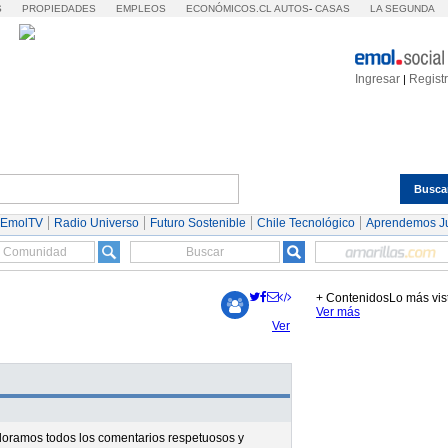
S
PROPIEDADES
EMPLEOS
ECONÓMICOS.CL
AUTOS
-
CASAS
LA SEGUNDA
Ingresar
Regist
|
Busca
Espectáculos
Tendencias
Autos
Servicios
 EmolTV
Radio Universo
Futuro Sostenible
Chile Tecnológico
Aprendemos J
+ Contenidos
Lo más vis
Ver más
Ver
valoramos todos los comentarios respetuosos y