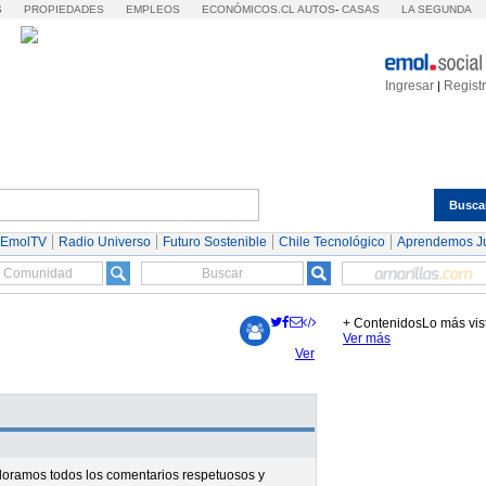
S
PROPIEDADES
EMPLEOS
ECONÓMICOS.CL
AUTOS
-
CASAS
LA SEGUNDA
Ingresar
Regist
|
Busca
Espectáculos
Tendencias
Autos
Servicios
 EmolTV
Radio Universo
Futuro Sostenible
Chile Tecnológico
Aprendemos J
+ Contenidos
Lo más vis
Ver más
Ver
valoramos todos los comentarios respetuosos y