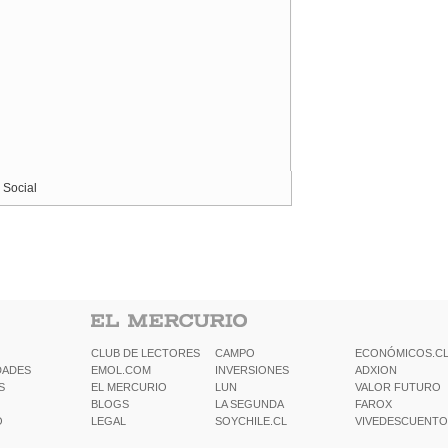
 Social
CLUB DE LECTORES
CAMPO
ECONÓMICOS.C
DADES
EMOL.COM
INVERSIONES
ADXION
S
EL MERCURIO
LUN
VALOR FUTURO
BLOGS
LA SEGUNDA
FAROX
O
LEGAL
SOYCHILE.CL
VIVEDESCUENTO