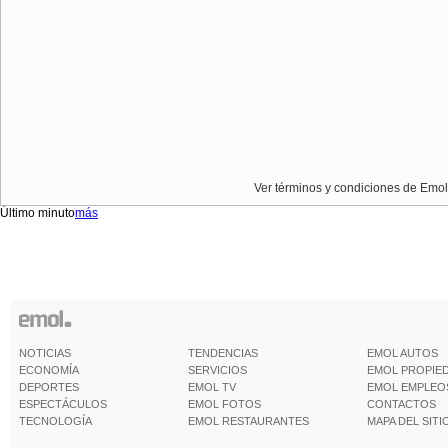
Ver términos y condiciones de Emol
Último minuto
más
NOTICIAS
TENDENCIAS
EMOL AUTOS
ECONOMÍA
SERVICIOS
EMOL PROPIE
DEPORTES
EMOL TV
EMOL EMPLEO
ESPECTÁCULOS
EMOL FOTOS
CONTACTOS
TECNOLOGÍA
EMOL RESTAURANTES
MAPA DEL SITI