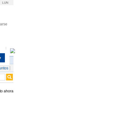
LUN
rarse
r
untos
to ahora