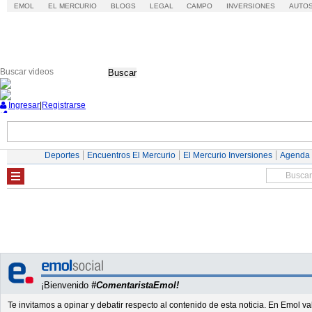
EMOL
EL MERCURIO
BLOGS
LEGAL
CAMPO
INVERSIONES
AUTO
Buscar
Ingresar
|
Registrarse
Nacional
Economía
Deportes
Mundo
Deportes
Encuentros El Mercurio
El Mercurio Inversiones
Agenda
¡Bienvenido
#ComentaristaEmol!
Te invitamos a opinar y debatir respecto al contenido de esta noticia. En Emol 