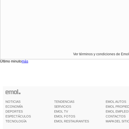
Ver términos y condiciones de Emol
Último minuto
más
NOTICIAS
TENDENCIAS
EMOL AUTOS
ECONOMÍA
SERVICIOS
EMOL PROPIE
DEPORTES
EMOL TV
EMOL EMPLEO
ESPECTÁCULOS
EMOL FOTOS
CONTACTOS
TECNOLOGÍA
EMOL RESTAURANTES
MAPA DEL SITI