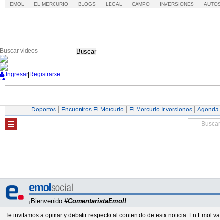
EMOL
EL MERCURIO
BLOGS
LEGAL
CAMPO
INVERSIONES
AUTO
Buscar
Ingresar
|
Registrarse
Nacional
Economía
Deportes
Mundo
Deportes
Encuentros El Mercurio
El Mercurio Inversiones
Agenda
¡Bienvenido
#ComentaristaEmol!
Te invitamos a opinar y debatir respecto al contenido de esta noticia. En Emol 