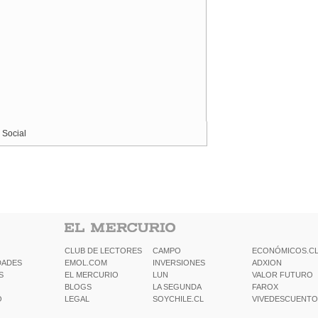
 Social
CLUB DE LECTORES
CAMPO
ECONÓMICOS.C
DADES
EMOL.COM
INVERSIONES
ADXION
S
EL MERCURIO
LUN
VALOR FUTURO
BLOGS
LA SEGUNDA
FAROX
O
LEGAL
SOYCHILE.CL
VIVEDESCUENTO