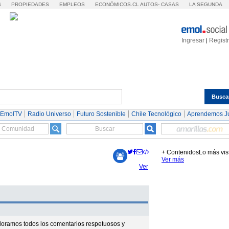
S
PROPIEDADES
EMPLEOS
ECONÓMICOS.CL
AUTOS
-
CASAS
LA SEGUNDA
Ingresar
Regist
|
Busca
Espectáculos
Tendencias
Autos
Servicios
 EmolTV
Radio Universo
Futuro Sostenible
Chile Tecnológico
Aprendemos J
+ Contenidos
Lo más vis
Ver más
Ver
valoramos todos los comentarios respetuosos y