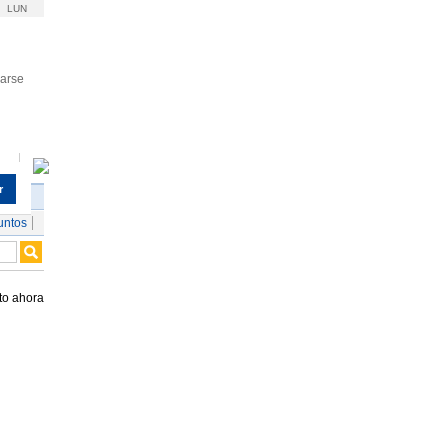
LUN
rarse
r
untos
to ahora