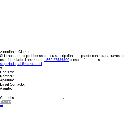
Si ya es suscriptor de El Mercurio Encuentros:
Ingrese acá
¿Olvidó su contraseña?
Recuperar Contraseña
En los Próximos minutos le
llegará un enlace para restablecer su contraseña al siguiente E-mail :
Aceptar
¿ No tiene una suscripción digital a Encuentros El Mercurio ?
Suscríbase
Estimado lector:
Su contrato de
Suscripción ha vencido.
Puede renovar su plan aquí.
Renovar
¿Alguna duda o consulta?
Llámenos al
+562 27536300
ó escríbanos a
soportedigital@mercurio.cl
Atención al Cliente
Si tiene dudas o problemas con su suscripción, nos puede contactar a través de
este formulario, llamando al
+562 27536300
o escribiéndonos a
soportedigital@mercurio.cl
×
Contacto
Nombre:
Apellido:
Email Contacto:
Asunto:
Consulta: