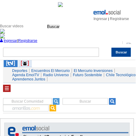
Ingresar
Registrarse
|
Buscar
Ingresar
|
Registrarse
Suscríbase y continúe informándose sin límites.
Buscar
Nacional
Economía
Deportes
Mundo
Espectáculos
Tendencias
Autos
Servicios
Deportes
Encuentros El Mercurio
El Mercurio Inversiones
Agenda EmolTV
Radio Universo
Futuro Sostenible
Chile Tecnológico
Aprendemos Juntos