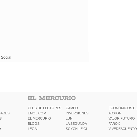
 Social
CLUB DE LECTORES
CAMPO
ECONÓMICOS.C
DADES
EMOL.COM
INVERSIONES
ADXION
S
EL MERCURIO
LUN
VALOR FUTURO
BLOGS
LA SEGUNDA
FAROX
O
LEGAL
SOYCHILE.CL
VIVEDESCUENTO