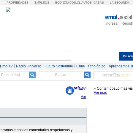
S
PROPIEDADES
EMPLEOS
ECONÓMICOS.CL
AUTOS
-
CASAS
LA SEGUNDA
Ingresar
Regist
|
Busca
Espectáculos
Tendencias
Autos
Servicios
 EmolTV
Radio Universo
Futuro Sostenible
Chile Tecnológico
Aprendemos J
+ Contenidos
Lo más vis
Ver más
Ver
valoramos todos los comentarios respetuosos y