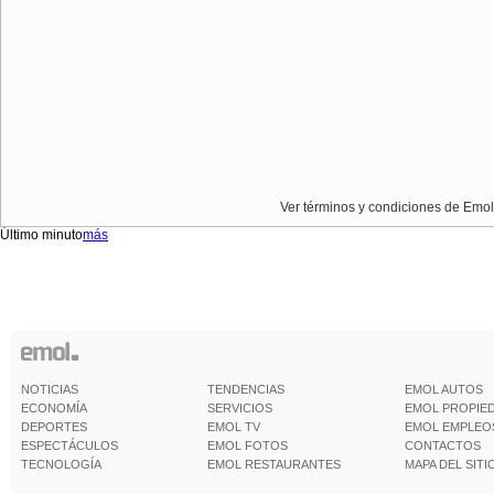
Ver términos y condiciones de Emol
Último minuto
más
NOTICIAS
TENDENCIAS
EMOL AUTOS
ECONOMÍA
SERVICIOS
EMOL PROPIE
DEPORTES
EMOL TV
EMOL EMPLEO
ESPECTÁCULOS
EMOL FOTOS
CONTACTOS
TECNOLOGÍA
EMOL RESTAURANTES
MAPA DEL SITI