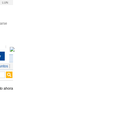
LUN
rarse
r
untos
to ahora