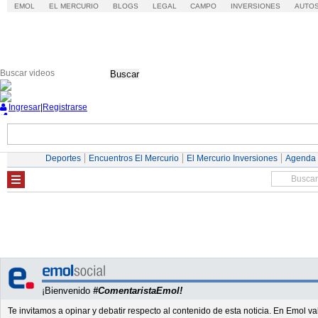
EMOL
EL MERCURIO
BLOGS
LEGAL
CAMPO
INVERSIONES
AUTO
Buscar
Ingresar
|
Registrarse
Nacional
Economía
Deportes
Mundo
Deportes
Encuentros El Mercurio
El Mercurio Inversiones
Agenda
¡Bienvenido
#ComentaristaEmol!
Te invitamos a opinar y debatir respecto al contenido de esta noticia. En Emol 