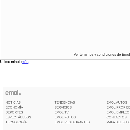
Ver términos y condiciones de Emol
Último minuto
más
NOTICIAS
TENDENCIAS
EMOL AUTOS
ECONOMÍA
SERVICIOS
EMOL PROPIE
DEPORTES
EMOL TV
EMOL EMPLEO
ESPECTÁCULOS
EMOL FOTOS
CONTACTOS
TECNOLOGÍA
EMOL RESTAURANTES
MAPA DEL SITI