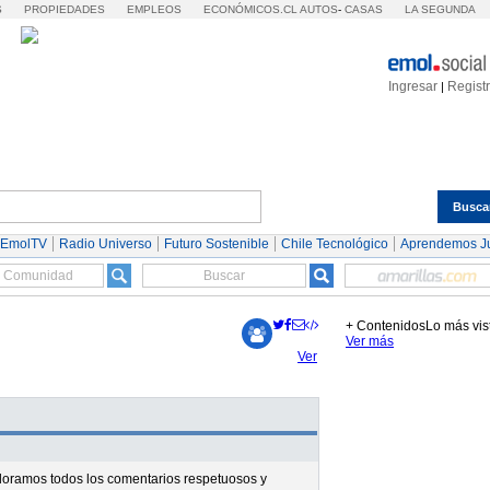
S
PROPIEDADES
EMPLEOS
ECONÓMICOS.CL
AUTOS
-
CASAS
LA SEGUNDA
Ingresar
Regist
|
Busca
Espectáculos
Tendencias
Autos
Servicios
 EmolTV
Radio Universo
Futuro Sostenible
Chile Tecnológico
Aprendemos J
+ Contenidos
Lo más vis
Ver más
Ver
valoramos todos los comentarios respetuosos y