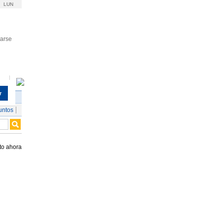
LUN
rarse
r
untos
to ahora