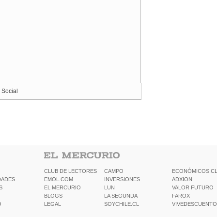
 Social
CLUB DE LECTORES
CAMPO
ECONÓMICOS.C
DADES
EMOL.COM
INVERSIONES
ADXION
S
EL MERCURIO
LUN
VALOR FUTURO
BLOGS
LA SEGUNDA
FAROX
O
LEGAL
SOYCHILE.CL
VIVEDESCUENTO