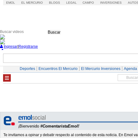
EMOL
EL MERCURIO
BLOGS
LEGAL
CAMPO
INVERSIONES
AUTO
Buscar
Ingresar
|
Registrarse
Nacional
Economía
Deportes
Mundo
Deportes
Encuentros El Mercurio
El Mercurio Inversiones
Agenda
¡Bienvenido
#ComentaristaEmol!
Te invitamos a opinar y debatir respecto al contenido de esta noticia. En Emol 