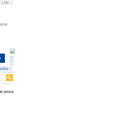
LUN
rarse
r
untos
to ahora