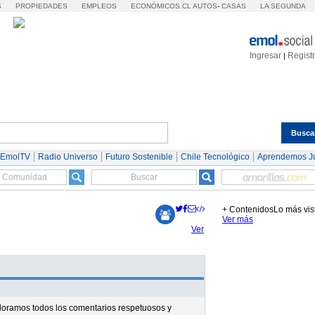
S
PROPIEDADES
EMPLEOS
ECONÓMICOS.CL
AUTOS
-
CASAS
LA SEGUNDA
Ingresar
Regist
|
Busca
Espectáculos
Tendencias
Autos
Servicios
 EmolTV
Radio Universo
Futuro Sostenible
Chile Tecnológico
Aprendemos J
+ Contenidos
Lo más vis
Ver más
Ver
valoramos todos los comentarios respetuosos y