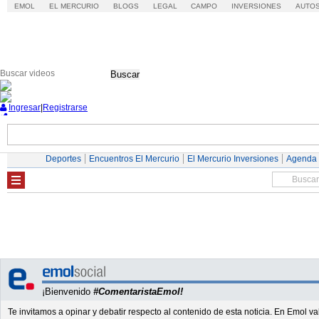
EMOL
EL MERCURIO
BLOGS
LEGAL
CAMPO
INVERSIONES
AUTO
Buscar
Ingresar
|
Registrarse
Nacional
Economía
Deportes
Mundo
Deportes
Encuentros El Mercurio
El Mercurio Inversiones
Agenda
¡Bienvenido
#ComentaristaEmol!
Te invitamos a opinar y debatir respecto al contenido de esta noticia. En Emol 