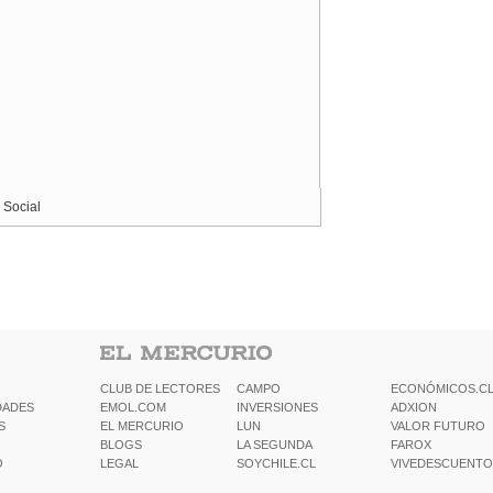
 Social
CLUB DE LECTORES
CAMPO
ECONÓMICOS.C
DADES
EMOL.COM
INVERSIONES
ADXION
S
EL MERCURIO
LUN
VALOR FUTURO
BLOGS
LA SEGUNDA
FAROX
O
LEGAL
SOYCHILE.CL
VIVEDESCUENTO