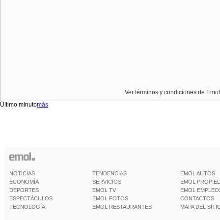
Ver términos y condiciones de Emol
Último minuto
más
NOTICIAS
TENDENCIAS
EMOL AUTOS
ECONOMÍA
SERVICIOS
EMOL PROPIE
DEPORTES
EMOL TV
EMOL EMPLEO
ESPECTÁCULOS
EMOL FOTOS
CONTACTOS
TECNOLOGÍA
EMOL RESTAURANTES
MAPA DEL SITI