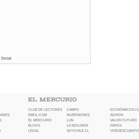
 Social
CLUB DE LECTORES
CAMPO
ECONÓMICOS.C
DADES
EMOL.COM
INVERSIONES
ADXION
S
EL MERCURIO
LUN
VALOR FUTURO
BLOGS
LA SEGUNDA
FAROX
O
LEGAL
SOYCHILE.CL
VIVEDESCUENTO