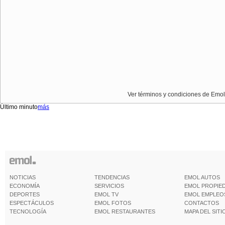
Ver términos y condiciones de Emol
Último minuto
más
NOTICIAS
TENDENCIAS
EMOL AUTOS
ECONOMÍA
SERVICIOS
EMOL PROPIE
DEPORTES
EMOL TV
EMOL EMPLEO
ESPECTÁCULOS
EMOL FOTOS
CONTACTOS
TECNOLOGÍA
EMOL RESTAURANTES
MAPA DEL SITI