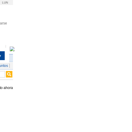
LUN
rarse
r
untos
to ahora