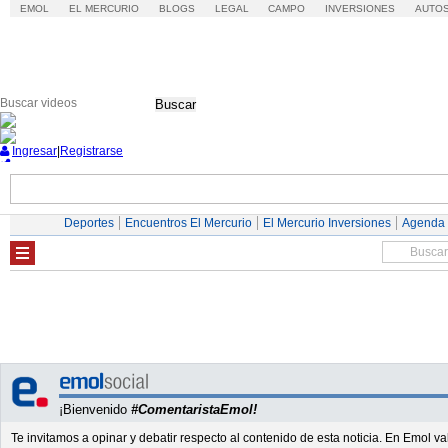
EMOL
EL MERCURIO
BLOGS
LEGAL
CAMPO
INVERSIONES
AUTO
Buscar
Ingresar
|
Registrarse
Nacional
Economía
Deportes
Mundo
Deportes
Encuentros El Mercurio
El Mercurio Inversiones
Agenda
¡Bienvenido
#ComentaristaEmol!
Te invitamos a opinar y debatir respecto al contenido de esta noticia. En Emol 