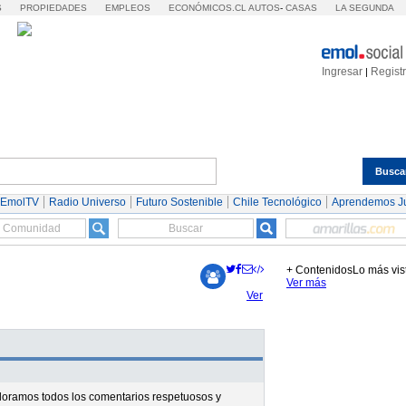
S
PROPIEDADES
EMPLEOS
ECONÓMICOS.CL
AUTOS
-
CASAS
LA SEGUNDA
Ingresar
Regist
|
Busca
Espectáculos
Tendencias
Autos
Servicios
 EmolTV
Radio Universo
Futuro Sostenible
Chile Tecnológico
Aprendemos J
+ Contenidos
Lo más vis
Ver más
Ver
valoramos todos los comentarios respetuosos y