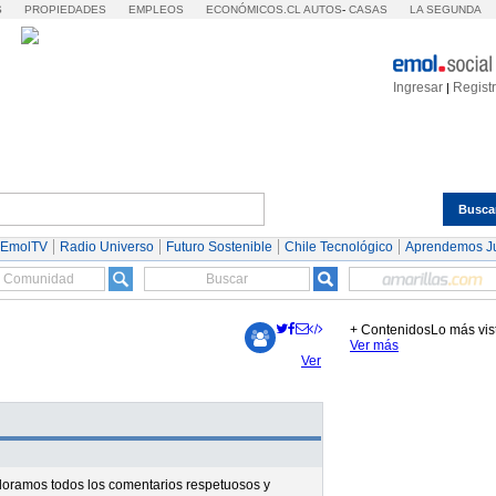
S
PROPIEDADES
EMPLEOS
ECONÓMICOS.CL
AUTOS
-
CASAS
LA SEGUNDA
Ingresar
Regist
|
Busca
Espectáculos
Tendencias
Autos
Servicios
 EmolTV
Radio Universo
Futuro Sostenible
Chile Tecnológico
Aprendemos J
+ Contenidos
Lo más vis
Ver más
Ver
valoramos todos los comentarios respetuosos y