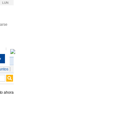
LUN
rarse
r
untos
to ahora