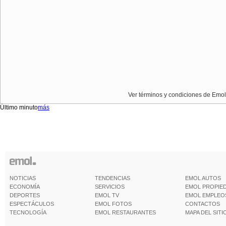
Ver términos y condiciones de Emol
Último minuto
más
NOTICIAS
TENDENCIAS
EMOL AUTOS
ECONOMÍA
SERVICIOS
EMOL PROPIE
DEPORTES
EMOL TV
EMOL EMPLEO
ESPECTÁCULOS
EMOL FOTOS
CONTACTOS
TECNOLOGÍA
EMOL RESTAURANTES
MAPA DEL SITI