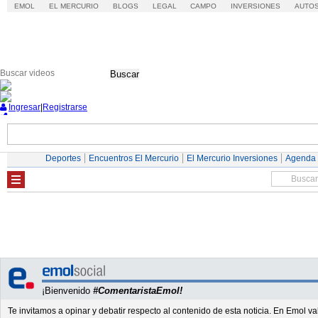
EMOL
EL MERCURIO
BLOGS
LEGAL
CAMPO
INVERSIONES
AUTO
Buscar
Ingresar
|
Registrarse
Nacional
Economía
Deportes
Mundo
Deportes
Encuentros El Mercurio
El Mercurio Inversiones
Agenda
¡Bienvenido
#ComentaristaEmol!
Te invitamos a opinar y debatir respecto al contenido de esta noticia. En Emol 