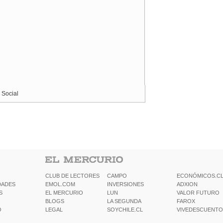
 Social
CLUB DE LECTORES
CAMPO
ECONÓMICOS.C
DADES
EMOL.COM
INVERSIONES
ADXION
S
EL MERCURIO
LUN
VALOR FUTURO
BLOGS
LA SEGUNDA
FAROX
O
LEGAL
SOYCHILE.CL
VIVEDESCUENTO