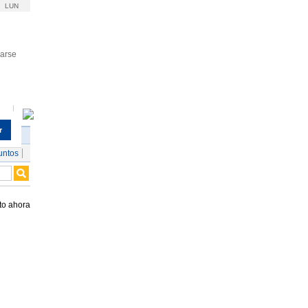
LUN
rarse
r
untos
to ahora