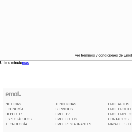
Ver términos y condiciones de Emol
Último minuto
más
NOTICIAS
TENDENCIAS
EMOL AUTOS
ECONOMÍA
SERVICIOS
EMOL PROPIE
DEPORTES
EMOL TV
EMOL EMPLEO
ESPECTÁCULOS
EMOL FOTOS
CONTACTOS
TECNOLOGÍA
EMOL RESTAURANTES
MAPA DEL SITI