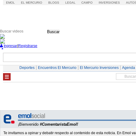
EMOL
EL MERCURIO
BLOGS
LEGAL
CAMPO
INVERSIONES
AUTO
Buscar
Ingresar
|
Registrarse
Nacional
Economía
Deportes
Mundo
Deportes
Encuentros El Mercurio
El Mercurio Inversiones
Agenda
¡Bienvenido
#ComentaristaEmol!
Te invitamos a opinar y debatir respecto al contenido de esta noticia. En Emol 