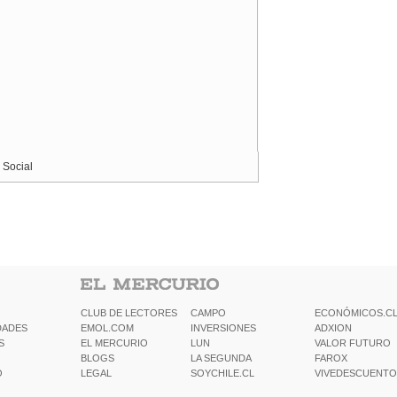
 Social
CLUB DE LECTORES
CAMPO
ECONÓMICOS.C
DADES
EMOL.COM
INVERSIONES
ADXION
S
EL MERCURIO
LUN
VALOR FUTURO
BLOGS
LA SEGUNDA
FAROX
O
LEGAL
SOYCHILE.CL
VIVEDESCUENTO