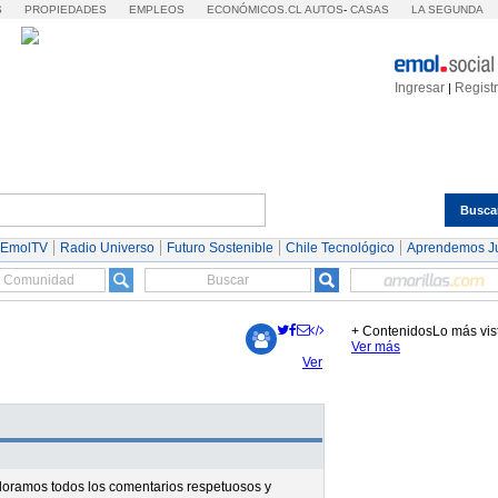
S
PROPIEDADES
EMPLEOS
ECONÓMICOS.CL
AUTOS
-
CASAS
LA SEGUNDA
Ingresar
Regist
|
Busca
Espectáculos
Tendencias
Autos
Servicios
 EmolTV
Radio Universo
Futuro Sostenible
Chile Tecnológico
Aprendemos J
+ Contenidos
Lo más vis
Ver más
Ver
valoramos todos los comentarios respetuosos y