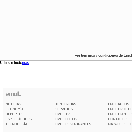
Ver términos y condiciones de Emol
Último minuto
más
NOTICIAS
TENDENCIAS
EMOL AUTOS
ECONOMÍA
SERVICIOS
EMOL PROPIE
DEPORTES
EMOL TV
EMOL EMPLEO
ESPECTÁCULOS
EMOL FOTOS
CONTACTOS
TECNOLOGÍA
EMOL RESTAURANTES
MAPA DEL SITI