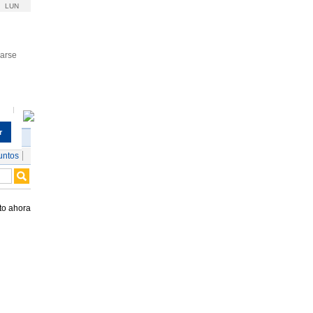
LUN
rarse
r
untos
to ahora