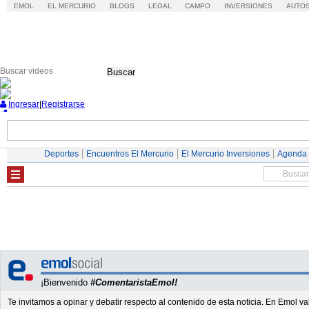
EMOL
EL MERCURIO
BLOGS
LEGAL
CAMPO
INVERSIONES
AUTO
Buscar
Ingresar
|
Registrarse
Nacional
Economía
Deportes
Mundo
Deportes
Encuentros El Mercurio
El Mercurio Inversiones
Agenda
¡Bienvenido
#ComentaristaEmol!
Te invitamos a opinar y debatir respecto al contenido de esta noticia. En Emol 