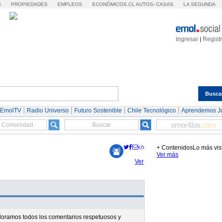
S
PROPIEDADES
EMPLEOS
ECONÓMICOS.CL
AUTOS
-
CASAS
LA SEGUNDA
Ingresar
Regist
|
Busca
Espectáculos
Tendencias
Autos
Servicios
 EmolTV
Radio Universo
Futuro Sostenible
Chile Tecnológico
Aprendemos J
+ Contenidos
Lo más vis
Ver más
Ver
valoramos todos los comentarios respetuosos y