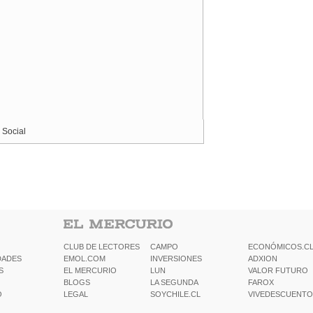
 Social
CLUB DE LECTORES
CAMPO
ECONÓMICOS.C
DADES
EMOL.COM
INVERSIONES
ADXION
S
EL MERCURIO
LUN
VALOR FUTURO
BLOGS
LA SEGUNDA
FAROX
O
LEGAL
SOYCHILE.CL
VIVEDESCUENTO