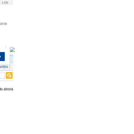
LUN
rarse
r
untos
to ahora