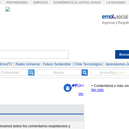
S
PROPIEDADES
EMPLEOS
ECONÓMICOS.CL
AUTOS
-
CASAS
LA SEGUNDA
Ingresar
Regist
|
Busca
Espectáculos
Tendencias
Autos
Servicios
 EmolTV
Radio Universo
Futuro Sostenible
Chile Tecnológico
Aprendemos J
+ Contenidos
Lo más vis
Ver más
Ver
valoramos todos los comentarios respetuosos y