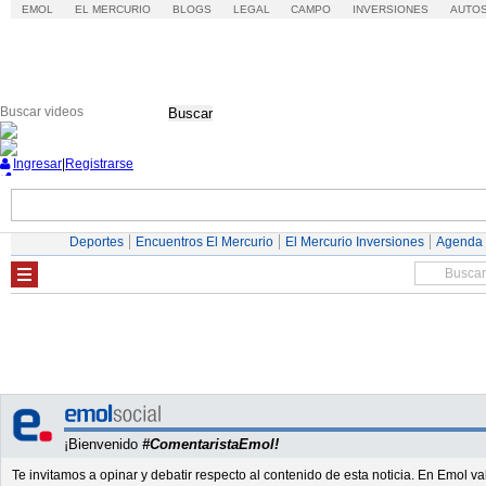
EMOL
EL MERCURIO
BLOGS
LEGAL
CAMPO
INVERSIONES
AUTO
Buscar
Ingresar
|
Registrarse
Nacional
Economía
Deportes
Mundo
Deportes
Encuentros El Mercurio
El Mercurio Inversiones
Agenda
¡Bienvenido
#ComentaristaEmol!
Te invitamos a opinar y debatir respecto al contenido de esta noticia. En Emol 