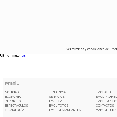
Ver términos y condiciones de Emol
Último minuto
más
NOTICIAS
TENDENCIAS
EMOL AUTOS
ECONOMÍA
SERVICIOS
EMOL PROPIE
DEPORTES
EMOL TV
EMOL EMPLEO
ESPECTÁCULOS
EMOL FOTOS
CONTACTOS
TECNOLOGÍA
EMOL RESTAURANTES
MAPA DEL SITI