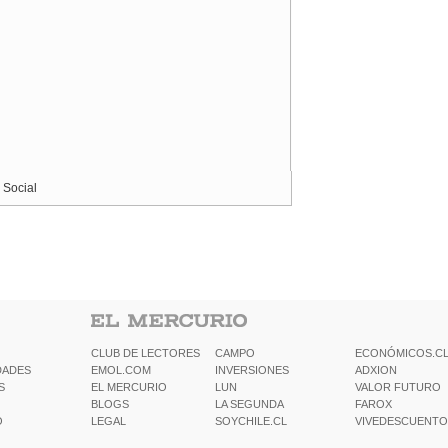
 Social
CLUB DE LECTORES
CAMPO
ECONÓMICOS.C
DADES
EMOL.COM
INVERSIONES
ADXION
S
EL MERCURIO
LUN
VALOR FUTURO
BLOGS
LA SEGUNDA
FAROX
O
LEGAL
SOYCHILE.CL
VIVEDESCUENTO