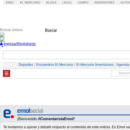
EMOL
EL MERCURIO
BLOGS
LEGAL
CAMPO
INVERSIONES
AUTO
Buscar
Ingresar
|
Registrarse
Nacional
Economía
Deportes
Mundo
Deportes
Encuentros El Mercurio
El Mercurio Inversiones
Agenda
¡Bienvenido
#ComentaristaEmol!
Te invitamos a opinar y debatir respecto al contenido de esta noticia. En Emol 