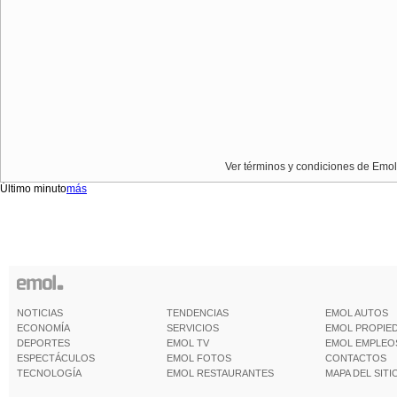
Ver términos y condiciones de Emol
Último minuto
más
NOTICIAS
TENDENCIAS
EMOL AUTOS
ECONOMÍA
SERVICIOS
EMOL PROPIE
DEPORTES
EMOL TV
EMOL EMPLEO
ESPECTÁCULOS
EMOL FOTOS
CONTACTOS
TECNOLOGÍA
EMOL RESTAURANTES
MAPA DEL SITI