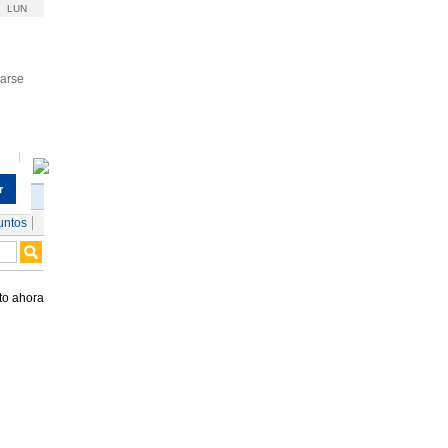
LUN
rarse
r
untos
to ahora