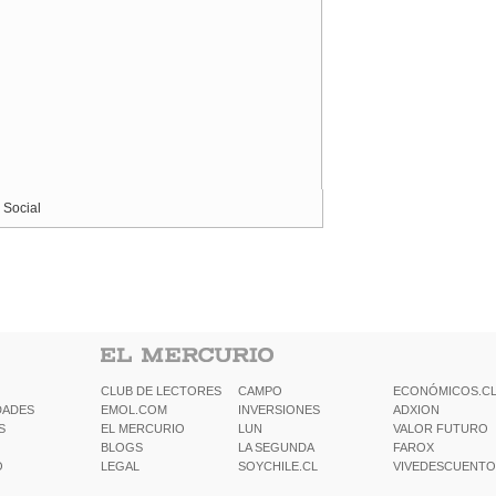
 Social
CLUB DE LECTORES
CAMPO
ECONÓMICOS.C
DADES
EMOL.COM
INVERSIONES
ADXION
S
EL MERCURIO
LUN
VALOR FUTURO
BLOGS
LA SEGUNDA
FAROX
O
LEGAL
SOYCHILE.CL
VIVEDESCUENTO