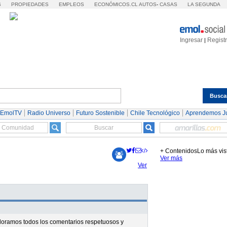
S
PROPIEDADES
EMPLEOS
ECONÓMICOS.CL
AUTOS
-
CASAS
LA SEGUNDA
Ingresar
Regist
|
Busca
Espectáculos
Tendencias
Autos
Servicios
 EmolTV
Radio Universo
Futuro Sostenible
Chile Tecnológico
Aprendemos J
+ Contenidos
Lo más vis
Ver más
Ver
valoramos todos los comentarios respetuosos y