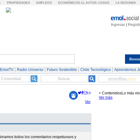
S
PROPIEDADES
EMPLEOS
ECONÓMICOS.CL
AUTOS
-
CASAS
LA SEGUNDA
Ingresar
Regist
|
Busca
Espectáculos
Tendencias
Autos
Servicios
 EmolTV
Radio Universo
Futuro Sostenible
Chile Tecnológico
Aprendemos J
+ Contenidos
Lo más vis
Ver más
Ver
valoramos todos los comentarios respetuosos y