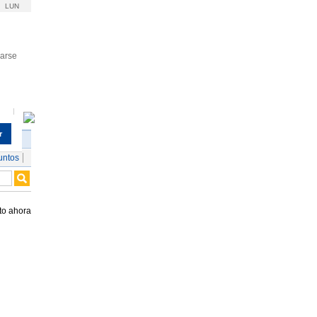
LUN
rarse
r
untos
to ahora