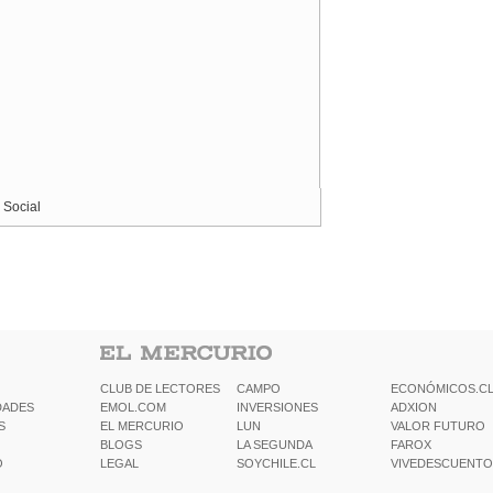
 Social
CLUB DE LECTORES
CAMPO
ECONÓMICOS.C
DADES
EMOL.COM
INVERSIONES
ADXION
S
EL MERCURIO
LUN
VALOR FUTURO
BLOGS
LA SEGUNDA
FAROX
O
LEGAL
SOYCHILE.CL
VIVEDESCUENTO