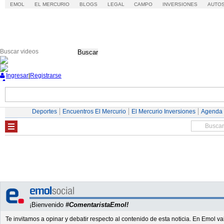
EMOL
EL MERCURIO
BLOGS
LEGAL
CAMPO
INVERSIONES
AUTO
Buscar
Ingresar
|
Registrarse
Nacional
Economía
Deportes
Mundo
Deportes
Encuentros El Mercurio
El Mercurio Inversiones
Agenda
¡Bienvenido
#ComentaristaEmol!
Te invitamos a opinar y debatir respecto al contenido de esta noticia. En Emol 