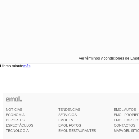
Ver términos y condiciones de Emol
Último minuto
más
NOTICIAS
TENDENCIAS
EMOL AUTOS
ECONOMÍA
SERVICIOS
EMOL PROPIE
DEPORTES
EMOL TV
EMOL EMPLEO
ESPECTÁCULOS
EMOL FOTOS
CONTACTOS
TECNOLOGÍA
EMOL RESTAURANTES
MAPA DEL SITI