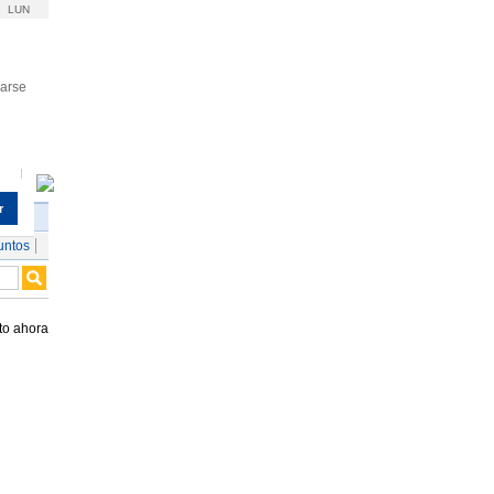
LUN
rarse
r
untos
to ahora