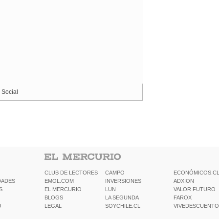
 Social
CLUB DE LECTORES
CAMPO
ECONÓMICOS.C
DADES
EMOL.COM
INVERSIONES
ADXION
S
EL MERCURIO
LUN
VALOR FUTURO
BLOGS
LA SEGUNDA
FAROX
O
LEGAL
SOYCHILE.CL
VIVEDESCUENTO