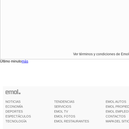
Ver términos y condiciones de Emol
Último minuto
más
NOTICIAS
TENDENCIAS
EMOL AUTOS
ECONOMÍA
SERVICIOS
EMOL PROPIE
DEPORTES
EMOL TV
EMOL EMPLEO
ESPECTÁCULOS
EMOL FOTOS
CONTACTOS
TECNOLOGÍA
EMOL RESTAURANTES
MAPA DEL SITI