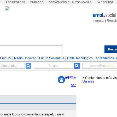
S
PROPIEDADES
EMPLEOS
ECONÓMICOS.CL
AUTOS
-
CASAS
LA SEGUNDA
Ingresar
Regist
|
Busca
Espectáculos
Tendencias
Autos
Servicios
 EmolTV
Radio Universo
Futuro Sostenible
Chile Tecnológico
Aprendemos J
+ Contenidos
Lo más vis
Ver más
Ver
valoramos todos los comentarios respetuosos y