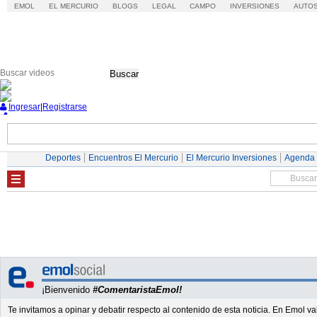
EMOL
EL MERCURIO
BLOGS
LEGAL
CAMPO
INVERSIONES
AUTO
Buscar
Ingresar
|
Registrarse
Nacional
Economía
Deportes
Mundo
Deportes
Encuentros El Mercurio
El Mercurio Inversiones
Agenda
¡Bienvenido
#ComentaristaEmol!
Te invitamos a opinar y debatir respecto al contenido de esta noticia. En Emol 